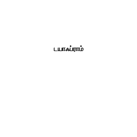
டயாஃப்ராம்