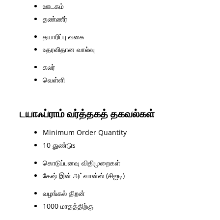
ஊடகம்
தண்ணீர்
தயாரிப்பு வகை
உதரவிதான வால்வு
கலர்
வெள்ளி
டயாஃப்ராம் வர்த்தகத் தகவல்கள்
Minimum Order Quantity
10 துண்டுs
கொடுப்பனவு விதிமுறைகள்
கேஷ் இன் அட்வான்ஸ் (சிஐடி)
வழங்கல் திறன்
1000 மாதத்திற்கு