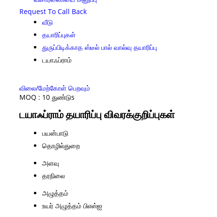
Request To Call Back
வீடு
தயாரிப்புகள்
துருப்பிடிக்காத ஸ்டீல் பால் வால்வு தயாரிப்பு
டயாஃப்ராம்
விலை/மேற்கோள் பெறவும்
MOQ :
10 துண்டுs
டயாஃப்ராம் தயாரிப்பு விவரக்குறிப்புகள்
பயன்பாடு
தொழில்துறை
அளவு
தரநிலை
அழுத்தம்
உயர் அழுத்தம் பிஎஸ்ஐ