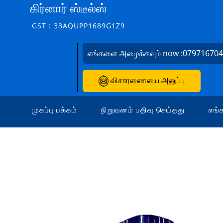
கிர்னார் ஸ்டீல்ஸ்
GST : 33AQUPP1689G1Z9
எங்களை அழைக்கவும் now :
07971670
விசாரணையை அனுப்பு
முகப்பு பக்கம்
நிறுவனம் பதிவு செய்தது
எங்க